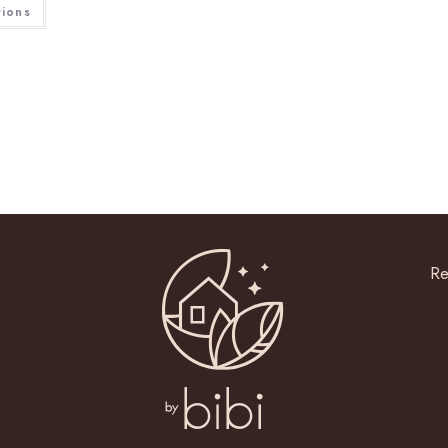
tions
Re