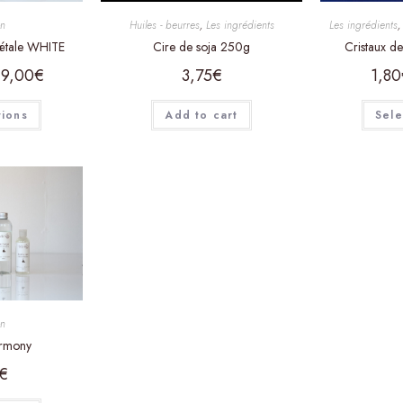
on
Huiles - beurres
,
Les ingrédients
Les ingrédients
gétale WHITE
Cire de soja 250g
Cristaux d
19,00
€
3,75
€
1,80
tions
Add to cart
Sele
on
armony
€