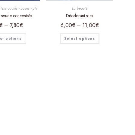
,
Tensioactifs - bases - pH
La beauté
e soude concentrés
Déodorant stick
€
–
7,80
€
6,00
€
–
11,00
€
ct options
Select options