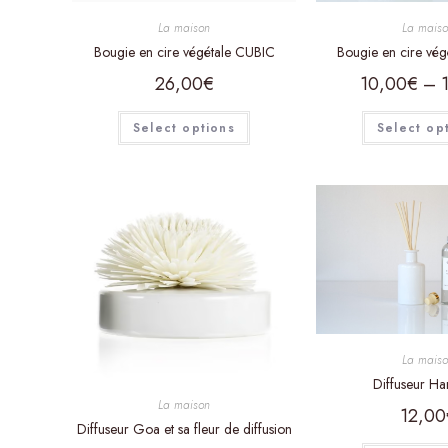
La maison
La mais
Bougie en cire végétale CUBIC
Bougie en cire vé
26,00
€
10,00
€
–
Select options
Select op
La mais
Diffuseur H
La maison
12,00
Diffuseur Goa et sa fleur de diffusion