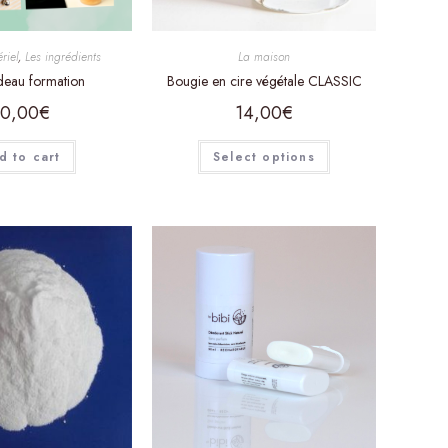
riel
,
Les ingrédients
La maison
deau formation
Bougie en cire végétale CLASSIC
0,00
€
14,00
€
d to cart
Select options