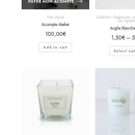
Non classé
Colorants - fragrances - 
Les ingrédi
Acompte Atelier
Argile blanche
100,00
€
1,50
€
–
5
Add to cart
Select op