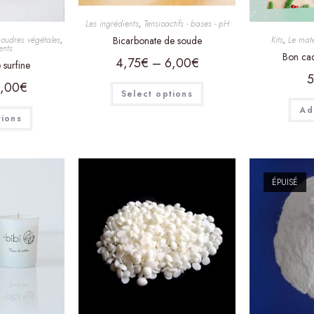
Les ingrédients
,
Tensioactifs - bases - pH
Bicarbonate de soude
poudres végétales
,
Kits
,
Le maté
ents
Bon ca
4,75
€
–
6,00
€
 surfine
5
,00
€
Select options
Ad
tions
ÉPUISÉ