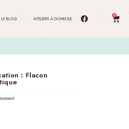
LE BLOG
ATELIERS À DOMICILE
cation : Flacon
tique
 moment